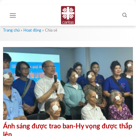
Skip
to
content
Trang chủ
»
Hoạt động
»
Chia sẻ
Ánh sáng được trao ban-Hy vọng được thắp
lên