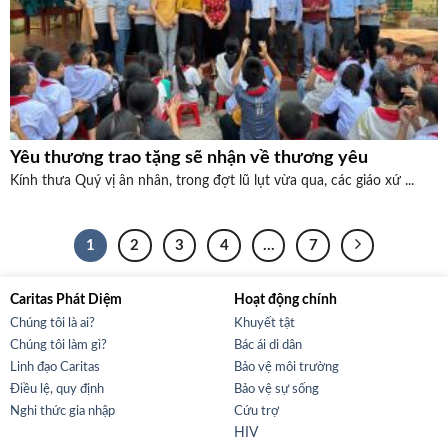
Yêu thương trao tặng sẽ nhận về thương yêu
Kính thưa Quý vị ân nhân, trong đợt lũ lụt vừa qua, các giáo xứ ...
1
2
3
4
…
7
Caritas Phát Diệm
Hoạt động chính
Chúng tôi là ai?
Khuyết tật
Chúng tôi làm gì?
Bác ái di dân
Linh đạo Caritas
Bảo vệ môi trường
Điều lệ, quy định
Bảo vệ sự sống
Nghi thức gia nhập
Cứu trợ
HIV