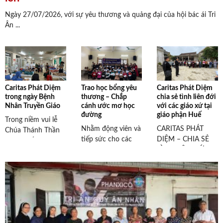
Ngày 27/07/2026, với sự yêu thương và quảng đại của hội bác ái Tri
Ân ...
Caritas Phát Diệm
Trao học bổng yêu
Caritas Phát Diệm
trong ngày Bệnh
thương – Chắp
chia sẻ tình liên đới
Nhân Truyền Giáo
cánh ước mơ học
với các giáo xứ tại
đường
giáo phận Huế
Trong niềm vui lễ
Nhằm động viên và
CARITAS PHÁT
Chúa Thánh Thần
tiếp sức cho các
DIỆM – CHIA SẺ
Hiện Xuống và tâm
em học sinh có
TÌNH LIÊN ĐỚI
tình của Ngày bệnh
hoàn cảnh khó ...
VỚI CÁC GIÁO XỨ
...
TẠI GIÁO ...