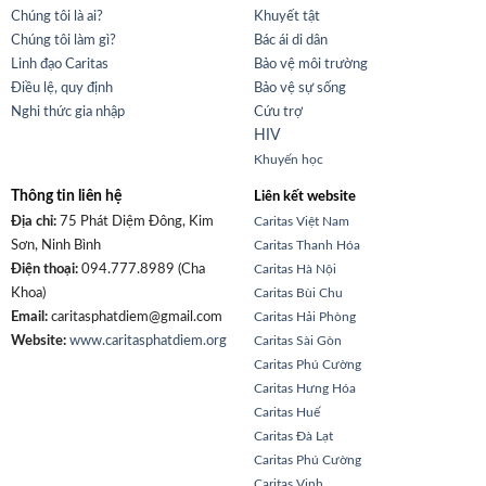
Chúng tôi là ai?
Khuyết tật
Chúng tôi làm gì?
Bác ái di dân
Linh đạo Caritas
Bảo vệ môi trường
Điều lệ, quy định
Bảo vệ sự sống
Nghi thức gia nhập
Cứu trợ
HIV
Khuyến học
Thông tin liên hệ
Liên kết website
Địa chỉ:
75 Phát Diệm Đông, Kim
Caritas Việt Nam
Sơn, Ninh Bình
Caritas Thanh Hóa
Điện thoại:
094.777.8989 (Cha
Caritas Hà Nội
Khoa)
Caritas Bùi Chu
Email:
caritasphatdiem@gmail.com
Caritas Hải Phòng
Website:
www.caritasphatdiem.org
Caritas Sài Gòn
Caritas Phú Cường
Caritas Hưng Hóa
Caritas Huế
Caritas Đà Lạt
Caritas Phú Cường
Caritas Vinh