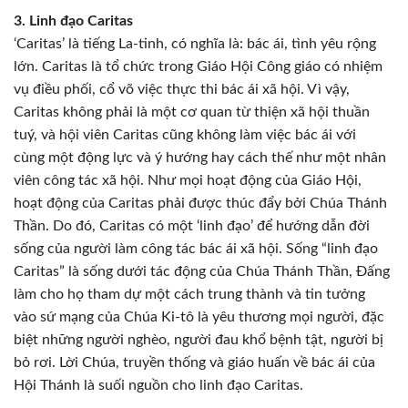
3. Linh đạo Caritas
‘Caritas’ là tiếng La-tinh, có nghĩa là: bác ái, tình yêu rộng
lớn. Caritas là tổ chức trong Giáo Hội Công giáo có nhiệm
vụ điều phối, cổ võ việc thực thi bác ái xã hội. Vì vậy,
Caritas không phải là một cơ quan từ thiện xã hội thuần
tuý, và hội viên Caritas cũng không làm việc bác ái với
cùng một động lực và ý hướng hay cách thế như một nhân
viên công tác xã hội. Như mọi hoạt động của Giáo Hội,
hoạt động của Caritas phải được thúc đẩy bởi Chúa Thánh
Thần. Do đó, Caritas có một ‘linh đạo’ để hướng dẫn đời
sống của người làm công tác bác ái xã hội. Sống “linh đạo
Caritas” là sống dưới tác động của Chúa Thánh Thần, Đấng
làm cho họ tham dự một cách trung thành và tin tưởng
vào sứ mạng của Chúa Ki-tô là yêu thương mọi người, đặc
biệt những người nghèo, người đau khổ bệnh tật, người bị
bỏ rơi. Lời Chúa, truyền thống và giáo huấn về bác ái của
Hội Thánh là suối nguồn cho linh đạo Caritas.