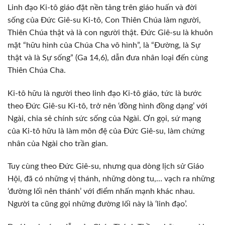
Linh đạo Ki-tô giáo đặt nền tảng trên giáo huấn và đời
sống của Đức Giê-su Ki-tô, Con Thiên Chúa làm người,
Thiên Chúa thật và là con người thật. Đức Giê-su là khuôn
mặt “hữu hình của Chúa Cha vô hình”, là “Đường, là Sự
thật và là Sự sống” (Ga 14,6), dẫn đưa nhân loại đến cùng
Thiên Chúa Cha.
Ki-tô hữu là người theo linh đạo Ki-tô giáo, tức là bước
theo Đức Giê-su Ki-tô, trở nên ‘đồng hình đồng dạng’ với
Ngài, chia sẻ chính sức sống của Ngài. Ơn gọi, sứ mạng
của Ki-tô hữu là làm môn đệ của Đức Giê-su, làm chứng
nhân của Ngài cho trần gian.
Tuy cùng theo Đức Giê-su, nhưng qua dòng lịch sử Giáo
Hội, đã có những vị thánh, những dòng tu,… vạch ra những
‘đường lối nên thánh’ với điểm nhấn mạnh khác nhau.
Người ta cũng gọi những đường lối này là ‘linh đạo’.