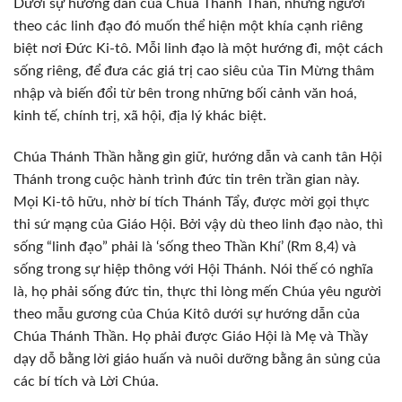
Dưới sự hướng dẫn của Chúa Thánh Thần, những người
theo các linh đạo đó muốn thể hiện một khía cạnh riêng
biệt nơi Đức Ki-tô. Mỗi linh đạo là một hướng đi, một cách
sống riêng, để đưa các giá trị cao siêu của Tin Mừng thâm
nhập và biến đổi từ bên trong những bối cảnh văn hoá,
kinh tế, chính trị, xã hội, địa lý khác biệt.
Chúa Thánh Thần hằng gìn giữ, hướng dẫn và canh tân Hội
Thánh trong cuộc hành trình đức tin trên trần gian này.
Mọi Ki-tô hữu, nhờ bí tích Thánh Tẩy, được mời gọi thực
thi sứ mạng của Giáo Hội. Bởi vậy dù theo linh đạo nào, thì
sống “linh đạo” phải là ‘sống theo Thần Khí’ (Rm 8,4) và
sống trong sự hiệp thông với Hội Thánh. Nói thế có nghĩa
là, họ phải sống đức tin, thực thi lòng mến Chúa yêu người
theo mẫu gương của Chúa Kitô dưới sự hướng dẫn của
Chúa Thánh Thần. Họ phải được Giáo Hội là Mẹ và Thầy
dạy dỗ bằng lời giáo huấn và nuôi dưỡng bằng ân sủng của
các bí tích và Lời Chúa.