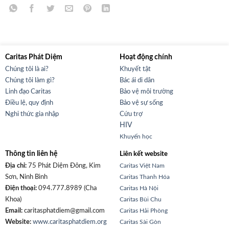
Caritas Phát Diệm
Hoạt động chính
Chúng tôi là ai?
Khuyết tật
Chúng tôi làm gì?
Bác ái di dân
Linh đạo Caritas
Bảo vệ môi trường
Điều lệ, quy định
Bảo vệ sự sống
Nghi thức gia nhập
Cứu trợ
HIV
Khuyến học
Thông tin liên hệ
Liên kết website
Địa chỉ:
75 Phát Diệm Đông, Kim
Caritas Việt Nam
Sơn, Ninh Bình
Caritas Thanh Hóa
Điện thoại:
094.777.8989 (Cha
Caritas Hà Nội
Khoa)
Caritas Bùi Chu
Email:
caritasphatdiem@gmail.com
Caritas Hải Phòng
Website:
www.caritasphatdiem.org
Caritas Sài Gòn