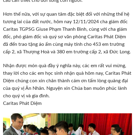
cầu cần thiết cho đời sống con người.
Hơn thế nữa, với sự quan tâm đặc biệt đối với những thế hệ
tương lai của đất nước, hôm nay 12/11/2024 cha giám đốc
Caritas TGPSG Giuse Phạm Thanh Bình, cùng với cha giám
đốc, phó giám đốc và quý sơ văn phòng Caritas Phát Diệm
đã đến trao tặng áo ấm cùng máy tính cho 453 em trường
cấp 2, xã Thượng Hoà và 380 em trường cấp 2, xã Đức Long.
Nhận được món quà đầy ý nghĩa này, các em rất vui mừng,
thay lời cho các em học sinh nhận quà hôm nay, Caritas Phát
Diệm chúng con xin chân thành cám ơn tấm lòng quảng đại
của quý vị Ân Nhân. Nguyện xin Chúa ban muôn phúc lành
cho quý vị và gia đình.
Caritas Phát Diệm